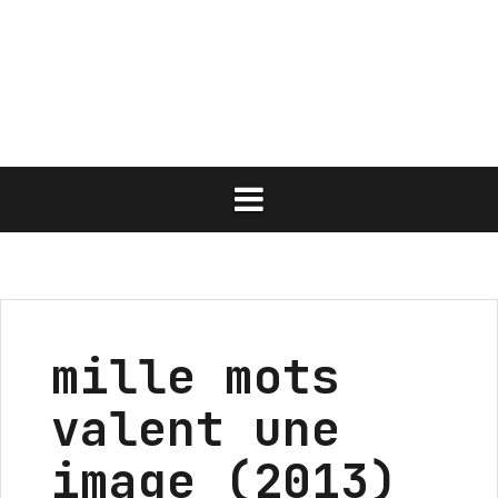
Aller
au
contenu
mille mots
valent une
image (2013)