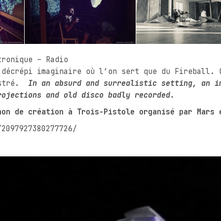
tronique – Radio
 décrépi imaginaire où l’on sert que du Fireball. 
gistré.
In an absurd and surrealistic setting, an i
rojections and old disco badly recorded.
hon de création à Trois-Pistole organisé par Mars 
/2097927380277726/