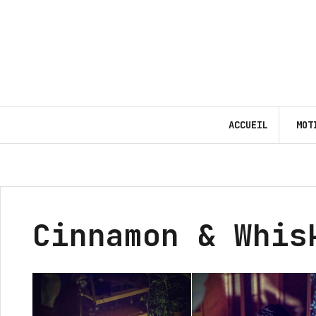
Aller
au
contenu
ACCUEIL
MOT
Cinnamon & Whis