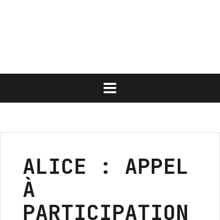
Aller
au
contenu
ALICE : APPEL
À
PARTICIPATION